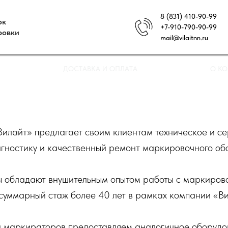
8 (831) 410-90-99
ок
+7-910-790-90-99
ровки
mail@vilaitnn.ru
ДОСТАВКА И ОПЛАТА
О К
лайт» предлагает своим клиентам техническое и с
агностику и качественный ремонт маркировочного об
 обладают внушительным опытом работы с маркиров
суммарный стаж более 40 лет в рамках компании «Ви
 маркираторов предоставляем аналогичное оборудов