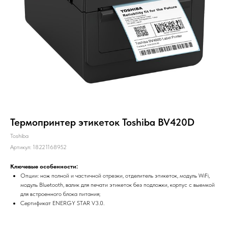
Термопринтер этикеток Toshiba BV420D
Toshiba
Артикул:
18221168952
Ключевые особенности:
Опции: нож полной и частичной отрезки, отделитель этикеток, модуль WiFi,
модуль Bluetooth, валик для печати этикеток без подложки, корпус с выемкой
для встроенного блока питания;
Сертификат ENERGY STAR V3.0.