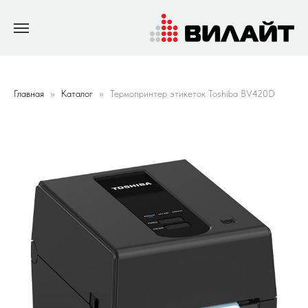
Главная
Каталог
Термопринтер этикеток Toshiba BV420D