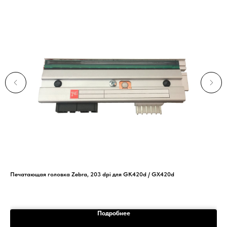
Печатающая головка Zebra, 203 dpi для GK420d / GX420d
PU1
1
Подробнее