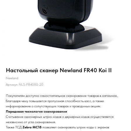
Настольный сканер Newland FR40 Koi II
Newland
Артикул:
NLS-FR4080-20
Покупателям доступно самостоятельное сканирование товаров в магазинах,
благодаря чему повышается пропускная способность касс, а также
информирование о сопутствующих товарах и проводимых акциях.
Передовая технология сканирования
Считывание одномерных штрих-кодов и двумерных кодов осуществляется
независимо от угла сканирования.
Также ТСД
Zebra MC18
позволяет сканировать штрих-коды с экранов