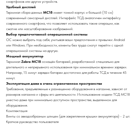
смартфонов или других устройств.
Удобный дисплей
Терминал сбора данных
MC18
имеет тонкий корпус и большой (10 см)
современный сенсорный дисплей. Интерфейс ТСД аналогичен интерфейсу
современного смартфона, что позволяет использовать такие операции, как
сжатие или масштабирование изображений.
Выбор предпочитаемой операционной системы
ОС можно выбрать под себя, учитывая ваши предпочтения и привычки: Android
или Windows. При необходимости, клиенты без труда смогут перейти с одной
операционной системы на другую.
Мощный аккумулятор
Терминал
Zebra MC18
оснащён батареей, разработанной специально для
длительного и непрерывного использования при минимальном времени зарядки.
Например, 15 минут зарядки батареи достаточно для работы ТСД в течение 45
минут.
Эксплуатация даже в очень ограниченном пространстве
Требования, предъявляемые к размещению оборудования в магазине, зависят от
размеров магазина и сферы его деятельности. Использование модели ТСД MC18
уместно даже при минимально доступном пространстве, выделенном для
оборудования.
Комплектация
Винты со звездообразным шлицем (для закрепления крышки аккумулятора) - 2 шт.
Краткое руководство пользователя