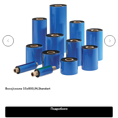
Воск/смола 55х800,IN,Standart
Вос
Подробнее