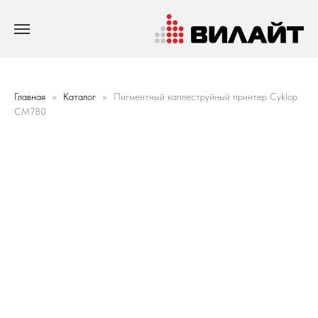
Главная
Каталог
Пигментный каплеструйный принтер Cyklop
CM780