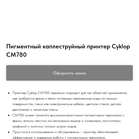
Пигментный каплеструйный принтер Cyklop
CM780
Оформить заказ
Принтер Cyklop CM780 идеально подходит для тех областей применения,
где требуются яркие и легко читаемые переменные коды на темных
поверхностях, таких как электрические кабели, цветное стекло, детали
двигателей и печатные платы.
CM780 может печатать высококонтрастными пигментными чернилами с
ярким, четким текстом на нескольких языках и символами, логотипами,
графикой и многими типами штрих-кодов.
Простота в использовании и обслуживании – принтер обеспечивает
эффективную и надежную работу с пигментными чернилами.