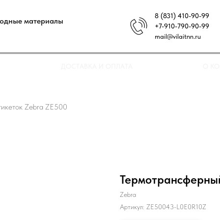
8 (831) 410-90-99
ходные материалы
+7-910-790-90-99
mail@vilaitnn.ru
ДОСТАВКА И ОПЛАТА
О К
тикеток Zebra ZE500
Термотрансферный
Zebra
Артикул:
ZE50043-L0E0R10Z