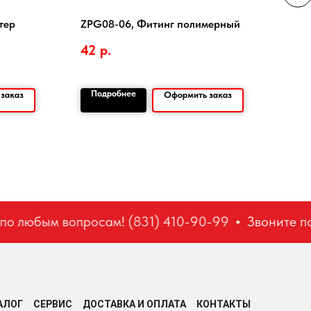
тер
ZPG08-06, Фитинг полимерный
QSL-
(130
42
р.
136
Подробнее
По
заказ
Оформить заказ
о любым вопросам! (831) 410-90-99
Звоните по 
АЛОГ
СЕРВИС
ДОСТАВКА И ОПЛАТА
КОНТАКТЫ