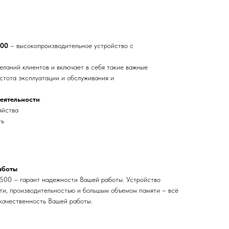
500
– высокопроизводительное устройство с
еланий клиентов и включает в себя такие важные
стота эксплуатации и обслуживания и
еятельности
яйства
ть
аботы
500 – гарант надежности Вашей работы. Устройство
ти, производительностью и большым объемом памяти – всё
 качественность Вашей работы.