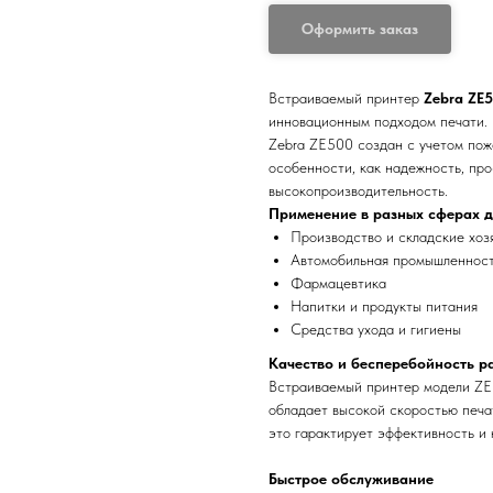
Оформить заказ
Встраиваемый принтер
Zebra ZE
инновационным подходом печати.
Zebra ZE500 создан с учетом пож
особенности, как надежность, про
высокопроизводительность.
Применение в разных сферах д
Производство и складские хоз
Автомобильная промышленнос
Фармацевтика
Напитки и продукты питания
Средства ухода и гигиены
Качество и бесперебойность р
Встраиваемый принтер модели ZE
обладает высокой скоростью печа
это гарактирует эффективность и
Быстрое обслуживание