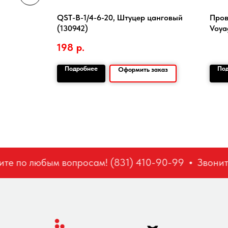
 шт.,вт.76
QST-B-1/4-6-20, Штуцер цанговый
Пров
(130942)
Voya
198
р.
Подробнее
По
заказ
Оформить заказ
е по любым вопросам! (831) 410-90-99
Звоните 