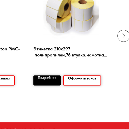
oton PMC-
Этикетка 210х297
QS-
,полипропилен,76 втулка,намотка
(153
500 Красный
183
Подробнее
По
заказ
Оформить заказ