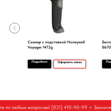
0000 ,
Сканер с подставкой Honeywell
Бесп
драт
Voyager 1472g
8670
Подробнее
По
заказ
Оформить заказ
 по любым вопросам! (831) 410-90-99
Звоните 