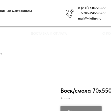
8 (831) 410-90-99
ходные материалы
+7-910-790-90-99
mail@vilaitnn.ru
ДОСТАВКА И ОПЛАТА
О К
rt
Воск/смола 70х550
Артикул: