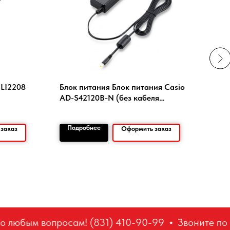
 LI2208
Блок питания Блок питания Casio
Вос
AD-S42120B-N (без кабеля
питания)
Подробнее
По
заказ
Оформить заказ
 любым вопросам! (831) 410-90-99
Звоните по л