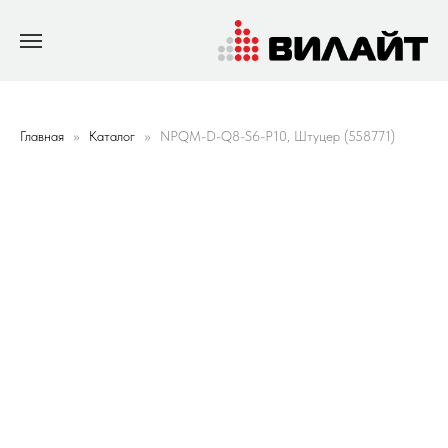
Главная
Каталог
NPQM-D-Q8-S6-P10, Штуцер (558771)