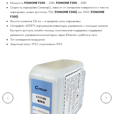
Мощность
FOMONE F200
– 20Вт,
FOMONE F300
– 30Вт
Скорость маркировки (знаков/с), зависит от материала поверхности и текста
маркировки, может достигать 700 (
FOMONE F200)
или 1000 (
FOMONE
F300)
Высота символов 0,8 мм – в пределах зоны маркировки
Интерфейс AZERTY, виртуальная клавиатура, управление с помощью значков
быстрого доступа, онлайн-помощь, многоязычная поддержка, поддержка
удаленного управления компьютером через Ethernet и работа в сети.
Тип охлаждения: воздушное
Защитный класс IP55, опционально IP65