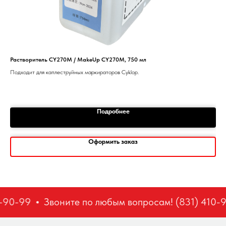
Растворитель CY270M / MakeUp CY270M, 750 мл
QS-
Подходит для каплеструйных маркираторов Cyklop.
17
Подробнее
Оформить заказ
-90-99
Звоните по любым вопросам! (831) 410-9