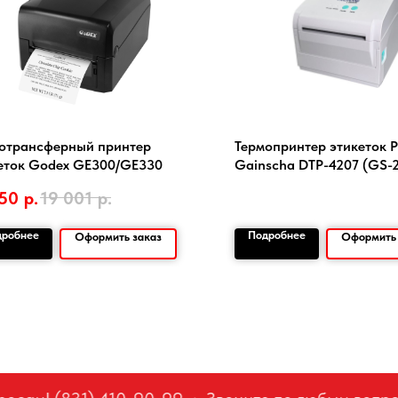
отрансферный принтер
Термопринтер этикеток P
еток Godex GE300/GE330
Gainscha DTP-4207 (GS-
550
р.
19 001
р.
дробнее
Подробнее
Оформить заказ
Оформить 