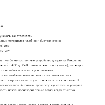
йн
 уникальный отделитель
одных материалов, удобная и быстрая смена
фейсами
систему
ает наиболее компактные устройства для рынка. Каждая из
кая (от 480 до 860 г, включая вес аккумулятора), что когда
астую забываете о его существовании.
уть высочайшего качества печати на самых высоких
дает самую высокую скорость печати в отрасли, свыше 4
сокоскоростной 32-битный процессор существенно ускоряет
ости печать происходит только тогда, когда этикетка
спользованы повсеместно, поэтому вполне очевидно