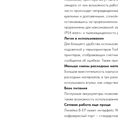
ожидать от них возможность работ
часто происходят непредвиденные
крепкими и долговечными, спокой
остановившись на прорезиненном 
прорезинены для максимальной за
IP54 влаго- и пылезащищенности д
Легок в использовании
Для большего удобства использов
подсветкой у термопринтеров Tosh
принтерах, отображающих счетчик 
сообщения об ошибках. Также при
Меньше смены расходных мат
Большая вместительность корпуса
расходных материалов, в три раз
использовать втулки, как следств
Блок питания
Литиумные аккумуляторы позволяю
также возможность использование
Сетевая работа еще проще
Линейка B-EP имеет интерфейс Wi
инфракрасный порт – стандартная