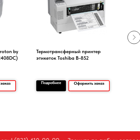
roton by
Термотрансферный принтер
Про
2408DC)
этикеток Toshiba B-852
Подробнее
По
заказ
Оформить заказ