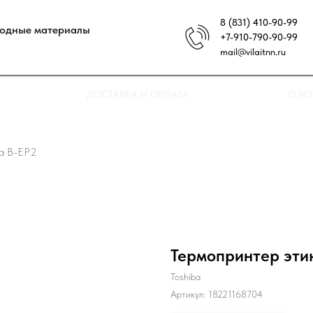
8 (831) 410-90-99
ходные материалы
+7-910-790-90-99
mail@vilaitnn.ru
ДОСТАВКА И ОПЛАТА
О К
ba B-EP2
Термопринтер этик
Toshiba
Артикул:
18221168704