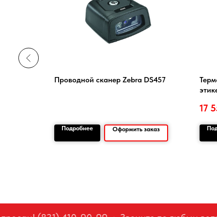
804
Проводной сканер Zebra DS457
Терм
этик
17 
Подробнее
По
заказ
Оформить заказ