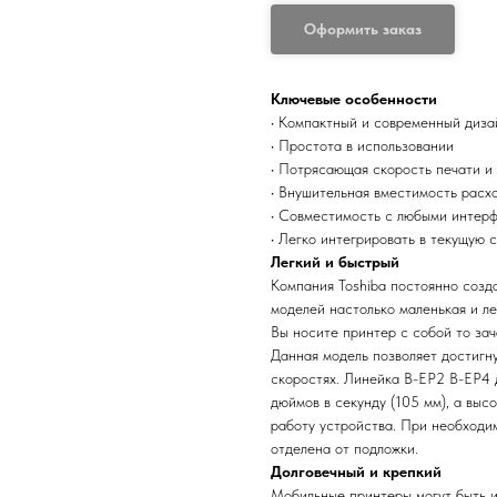
Оформить заказ
Ключевые особенности
• Компактный и современный диза
• Простота в использовании
• Потрясающая скорость печати и
• Внушительная вместимость расх
• Совместимость с любыми интер
• Легко интегрировать в текущую 
Легкий и быстрый
Компания Toshiba постоянно созд
моделей настолько маленькая и лег
Вы носите принтер с собой то зач
Данная модель позволяет достигн
скоростях. Линейка B-EP2 B-EP4 
дюймов в секунду (105 мм), а вы
работу устройства. При необходим
отделена от подложки.
Долговечный и крепкий
Мобильные принтеры могут быть и