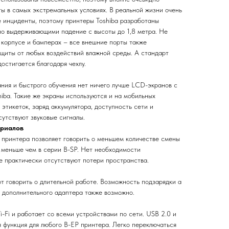
ы в самых экстремальных условиях. В реальной жизни очень
 инциденты, поэтому принтеры Toshiba разработаны
но выдерживающими падение с высоты до 1,8 метра. Не
корпусе и бамперах – все внешние порты также
щиты от любых воздействий влажной среды. А стандарт
остигается благодаря чехлу.
ания и быстрого обучения нет ничего лучше LCD-экранов с
iba. Такие же экраны используются и на мобильных
этикеток, заряд аккумулятора, доступность сети и
сутствуют звуковые сигналы.
ериалов
 принтера позволяет говорить о меньшем количестве смены
а меньше чем в серии B-SP. Нет необходимости
ие практически отсутствуют потери пространства.
т говорить о длительной работе. Возможность подзарядки а
 дополнительного адаптера также возможно.
-Fi и работает со всеми устройствами по сети. USB 2.0 и
 функция для любого B-EP принтера. Легко переключаться