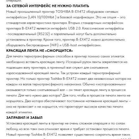
операции.
ЗА СЕТЕВОЙ ИНТЕРФЕЙС НЕ НУЖНО ПЛАТИТЬ
Новый промышленный принтер TOSHIBA B-EX4T2 оборудован сетевым
интерфейсом (LAN 10/100Mbit ) в базовой модификации. Это не опция – это
стандартная характеристика принтера. Вторым стандартным интерфейсом
принтера B-EX4T2 является интерфейс USB 2.0. Классические интерфейсы
-последовательный (RS232) и параллельный могут быть дополнительно
установлены в принтер. Кроме того, принтер B-EX4T2 можно дополнительно
оборудовать беспроводным (WiFi) и USB-host интерфейсами.
КРАСЯЩАЯ ЛЕНТА НЕ «СМОРЩИТСЯ»
Для печати термотрансферным способом в принтер помимо самих этикеток
необходимо вставить красящую ленту. Исходный рулон ленты закрепляется на
подающем валу принтера, а приемный вал служит для сматывания
израсходованной красящей ленты. Так устроен каждый термотранферный
принтер. Но только принтер Toshiba B-EX4T2 имеет два независимых мотора на
каждом из валов термотрансферного механизма. Обычно «моторизованным»
оказывается только сматывающий вал – он тянет красящую ленту в процессе
печати. Для чего нужно два мотора? Для того, чтобы в процессе печати лента не
морщилась. Два мотора обеспечивают постоянное натяжение красящей ленты –
она не провисает и не морщится, что гарантирует высокое качество печати
каждой этикетки.
ЗАПРАВИЛ И ЗАБЫЛ
Установка красящей ленты в принтер не очень сложная операция и по силам
любому, но все-таки она отнимает время и требует остановки процесса печати.
Новый принтер Toshiba B-EX4T2 позволяет существенно сократить время таких