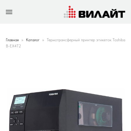
Главная
Каталог
Термотрансферный принтер этикеток Toshiba
B-EX4T2