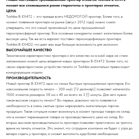
ломает все сложившиеся ранее стереотипы о принтерах этикеток.
ЦЕНА
Toshiba B-EX4T2 – это прежде всего НЕДОРОГОЙ принтер. Более того, в
момент появления принтера на рынке (август 2012 года) можно смело
утверждать, что это самый приемлемый по цене промышленный
термотрансферный принтер. Все основные конкуренты имеют значительно более
высокую цену. Так же есть вариант поставки термомодификации принтера
Toshiba B-EX4D2, что дает вам еще большую возможность для экономии.
ВЫСОЧАЙШЕЕ КАЧЕСТВО
Технические характеристики принтера и его качество ни в коей мере не стали
заложниками низкой цены владения новым принтером B-EX4T2. Более того, по
своим характеристикам устройство печати от Toshiba значительно превосходит
конкурирующие модели.
ПРОИЗВОДИТЕЛЬНОСТЬ
Новый принтер B-EX4T2 один из самых быстрых промышленных принтеров. Его
максимальная скорость печати – 300 мм/с (12 дюймов/с) позволяет напечатать
1000 этикеток размером 58 мм х 40 мм всего за 3 (!) минуты. Для чего нужна
такая высокая скорость печати? Во-первых, довольно часто появляется
необходимость в очень сжатые сроки маркировать значительную партию
продукции. Такая ситуация может возникнуть в момент прихода товара на склад
или в момент перемещения товара из производственного цеха на склад. Во-
вторых, высокая производительность принтера позволяет практически не тратить
время на печать этикеток. Это значит, что сотрудник компании не будет с утра до
вечера сидеть у принтера, а сможет выполнить куда более необходимые