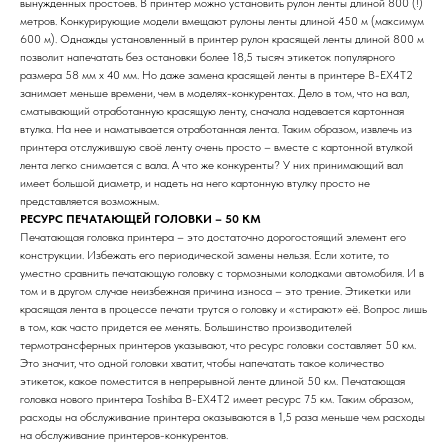
вынужденных простоев. В принтер можно установить рулон ленты длиной 800 (!)
метров. Конкурирующие модели вмещают рулоны ленты длиной 450 м (максимум
600 м). Однажды установленный в принтер рулон красящей ленты длиной 800 м
позволит напечатать без остановки более 18,5 тысяч этикеток популярного
размера 58 мм х 40 мм. Но даже замена красящей ленты в принтере B-EX4T2
занимает меньше времени, чем в моделях-конкурентах. Дело в том, что на вал,
сматывающий отработанную красящую ленту, сначала надевается картонная
втулка. На нее и наматывается отработанная лента. Таким образом, извлечь из
принтера отслужившую своё ленту очень просто – вместе с картонной втулкой
лента легко снимается с вала. А что же конкуренты? У них принимающий вал
имеет большой диаметр, и надеть на него картонную втулку просто не
представляется возможным.
РЕСУРС ПЕЧАТАЮЩЕЙ ГОЛОВКИ – 50 КМ
Печатающая головка принтера – это достаточно дорогостоящий элемент его
конструкции. Избежать его периодической замены нельзя. Если хотите, то
уместно сравнить печатающую головку с тормозными колодками автомобиля. И в
том и в другом случае неизбежная причина износа – это трение. Этикетки или
красящая лента в процессе печати трутся о головку и «стирают» её. Вопрос лишь
в том, как часто придется ее менять. Большинство производителей
термотрансферных принтеров указывают, что ресурс головки составляет 50 км.
Это значит, что одной головки хватит, чтобы напечатать такое количество
этикеток, какое поместится в непрерывной ленте длиной 50 км. Печатающая
головка нового принтера Toshiba B-EX4T2 имеет ресурс 75 км. Таким образом,
расходы на обслуживание принтера оказываются в 1,5 раза меньше чем расходы
на обслуживание принтеров-конкурентов.