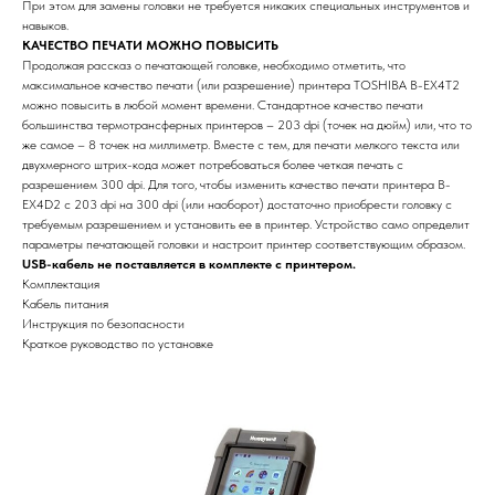
При этом для замены головки не требуется никаких специальных инструментов и
навыков.
КАЧЕСТВО ПЕЧАТИ МОЖНО ПОВЫСИТЬ
Продолжая рассказ о печатающей головке, необходимо отметить, что
максимальное качество печати (или разрешение) принтера TOSHIBA B-EX4T2
можно повысить в любой момент времени. Стандартное качество печати
большинства термотрансферных принтеров – 203 dpi (точек на дюйм) или, что то
же самое – 8 точек на миллиметр. Вместе с тем, для печати мелкого текста или
двухмерного штрих-кода может потребоваться более четкая печать с
разрешением 300 dpi. Для того, чтобы изменить качество печати принтера B-
EX4D2 c 203 dpi на 300 dpi (или наоборот) достаточно приобрести головку с
требуемым разрешением и установить ее в принтер. Устройство само определит
параметры печатающей головки и настроит принтер соответствующим образом.
USB-кабель не поставляется в комплекте с принтером.
Комплектация
Кабель питания
Инструкция по безопасности
Краткое руководство по установке