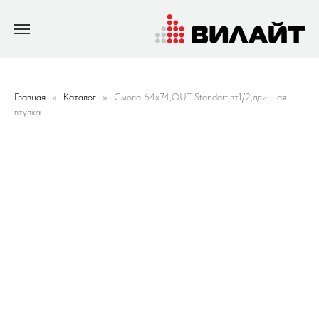
Главная
Каталог
Смола 64х74,OUT Standart,вт1/2,длинная
втулка