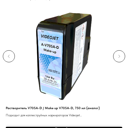
Растворитель V705A-D / Make up V705A-D, 750 мл (аналог)
Печ
Подходит для каплеструйных маркираторов Videojet
1210/1220/1510/1520/1530/1610/1620.