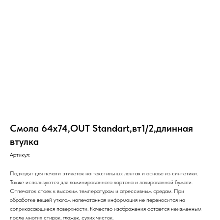
Смола 64х74,OUT Standart,вт1/2,длинная
втулка
Артикул:
Подходят для печати этикеток на текстильных лентах и основе из синтетики.
Также используются для ламинированного картона и лакированной бумаги.
Отпечаток стоек к высоким температурам и агрессивным средам. При
обработке вещей утюгом напечатанная информация не переносится на
соприкасающиеся поверхности. Качество изображения остается неизменным
после многих стирок, глажек, сухих чисток.