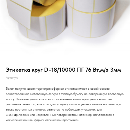
Этикетка круг D=18/10000 ПГ 76 Вт,м/э 3мм
Артикул:
Белая полуглянцевая термотрансферная этикетка имеет в своей основе
одностороннюю мелованную легкую печатную бумагу, не содержащую древесную
массу. Полуглянцевые этикетки с постоянным клеем пригодны в качестве
рекламных этикеток, этикеток для супермаркетов и универсальных магазинов, а
также постоянных этикеток, этикеток на небольших упаковках, для
цилиндрических или искривленных поверхностях, например, на упаковках с
косметической или фармацевтической продукцией.