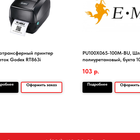
отрансферный принтер
PU100X065-100M-BU, Шл
еток Godex RT863i
полиуретановый, бухта 1
103
р.
дробнее
Подробнее
Оформить заказ
Оформить 