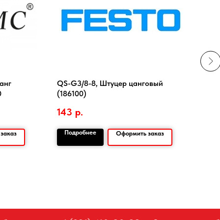
анг
QS-G3/8-8, Штуцер цанговый
Воск
0
(186100)
EDG
143
р.
Подробнее
По
заказ
Оформить заказ