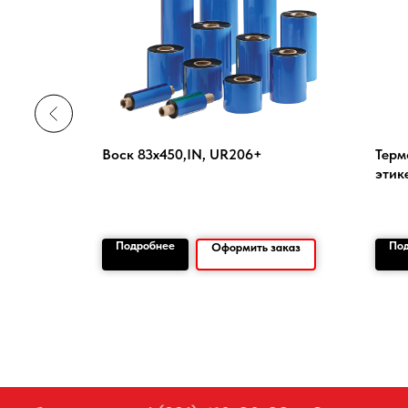
Воск 83х450,IN, UR206+
Терм
этик
Подробнее
По
заказ
Оформить заказ