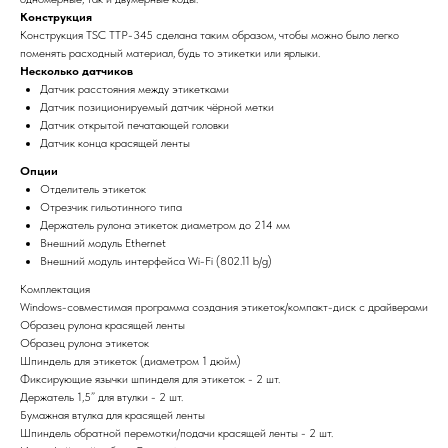
Конструкция
Конструкция TSC TTP-345 сделана таким образом, чтобы можно было легко
поменять расходный материал, будь то этикетки или ярлыки.
Несколько датчиков
Датчик расстояния между этикетками
Датчик позиционируемый датчик чёрной метки
Датчик открытой печатающей головки
Датчик конца красящей ленты
Опции
Отделитель этикеток
Отрезчик гильотинного типа
Держатель рулона этикеток диаметром до 214 мм
Внешний модуль Ethernet
Внешний модуль интерфейса Wi-Fi (802.11 b/g)
Комплектация
Windows-совместимая программа создания этикеток/компакт-диск с драйверами
Образец рулона красящей ленты
Образец рулона этикеток
Шпиндель для этикеток (диаметром 1 дюйм)
Фиксирующие язычки шпинделя для этикеток - 2 шт.
Держатель 1,5” для втулки - 2 шт.
Бумажная втулка для красящей ленты
Шпиндель обратной перемотки/подачи красящей ленты - 2 шт.