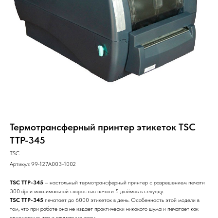
Термотрансферный принтер этикеток TSC
TTP-345
TSC
Артикул:
99-127A003-1002
TSC TTP-345
– настольный термотрансферный принтер с разрешением печати
300 dpi и максимальной скоростью печати 5 дюймов в секунду.
TSC TTP-345
печатает до 6000 этикеток в день. Особенность этой модели в
том, что при работе она не издает практически никакого шума и печатает как
одномерные, так и двумерные коды.