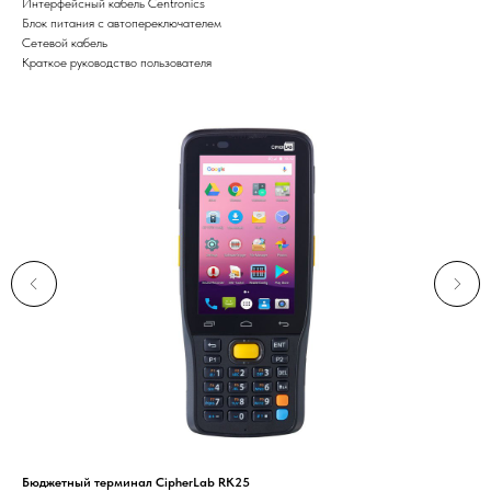
Интерфейсный кабель Centronics
Блок питания с автопереключателем
Сетевой кабель
Краткое руководство пользователя
Бюджетный терминал CipherLab RK25
Бес