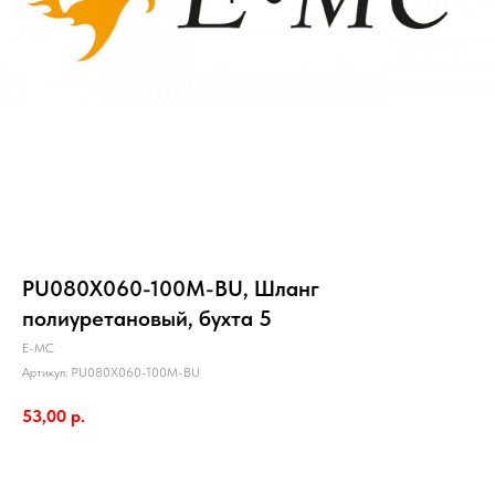
PU080X060-100M-BU, Шланг
полиуретановый, бухта 5
E-MC
Артикул:
PU080X060-100M-BU
53,00
р.