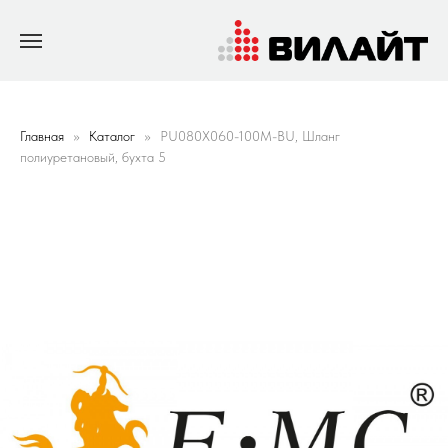
Главная
Каталог
PU080X060-100M-BU, Шланг
полиуретановый, бухта 5