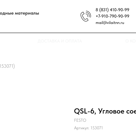
8 (831) 410-90-99
ходные материалы
+7-910-790-90-99
mail@vilaitnn.ru
ДОСТАВКА И ОПЛАТА
О К
153071)
QSL-6, Угловое со
FESTO
Артикул:
153071