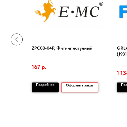
a, 203 dpi
ZPC08-04P, Фитинг латунный
GRLA
(193
167
р.
1 13
Подробнее
По
заказ
Оформить заказ