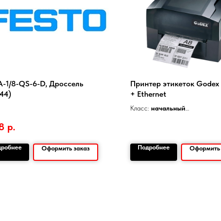
-1/8-QS-6-D, Дроссель
Принтер этикеток Godex
144)
+ Ethernet
Класс:
начальный
Разрешение печати:
203 dpi
8
р.
Скорость печати:
127 мм/сек
Ширина печати:
108 мм
дробнее
Подробнее
Оформить заказ
Оформить 