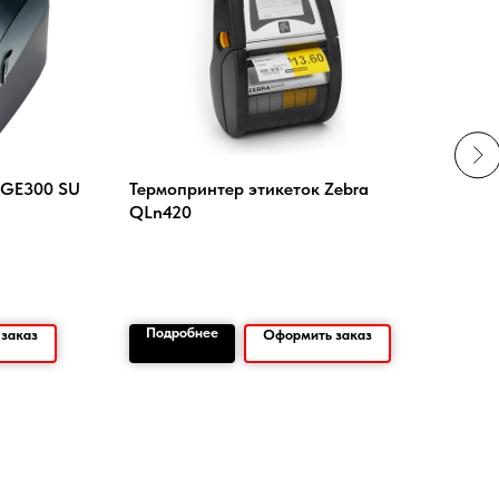
 GE300 SU
Термопринтер этикеток Zebra
SGS
QLn420
793
Подробнее
По
заказ
Оформить заказ