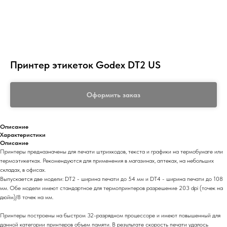
Принтер этикеток Godex DT2 US
Оформить заказ
Описание
Характеристики
Описание
Принтеры предназначены для печати штрихкодов, текста и графики на термобумаге или
термоэтикетках. Рекомендуются для применения в магазинах, аптеках, на небольших
складах, в офисах.
Выпускается две модели: DT2 - ширина печати до 54 мм и DT4 - ширина печати до 108
мм. Обе модели имеют стандартное для термопринтеров разрешение 203 dpi (точек на
дюйм)/8 точек на мм.
Принтеры построены на быстром 32-разрядном процессоре и имеют повышенный для
данной категории принтеров объем памяти. В результате скорость печати удалось