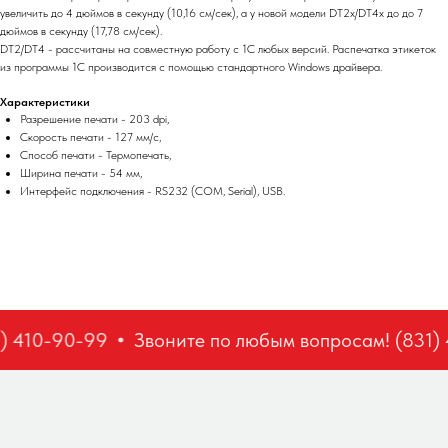
увеличить до 4 дюймов в секунду (10,16 см/сек), а у новой модели DT2x/DT4x до до 7
дюймов в секунду (17,78 см/сек).
DT2/DT4 - рассчитаны на совместную работу с 1С любых версий. Распечатка этикеток
из программы 1С производится с помощью стандартного Windows драйвера.
Характеристики
Разрешение печати - 203 dpi,
Скорость печати - 127 мм/c,
Способ печати - Термопечать,
Ширина печати - 54 мм,
Интерфейс подключения - RS232 (COM, Serial), USB.
) 410-90-99
Звоните по любым вопросам! (831) 