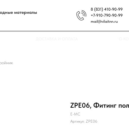
8 (831) 410-90-99
ходные материалы
+7-910-790-90-99
mail@vilaitnn.ru
ДОСТАВКА И ОПЛАТА
О К
тройник
ZPE06, Фитинг по
E-MC
Артикул:
ZPE06