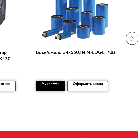
тер
Воск/смола 34х650,IN,N-EDGE, 708
Кабе
X430i
Подробнее
По
заказ
Оформить заказ