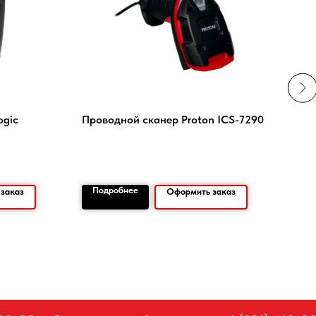
ogic
Проводной сканер Proton ICS-7290
Этик
полу
Подробнее
По
заказ
Оформить заказ