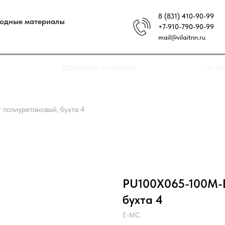
8 (831) 410-90-99
ходные материалы
+7-910-790-90-99
mail@vilaitnn.ru
ДОСТАВКА И ОПЛАТА
О К
олиуретановый, бухта 4
PU100X065-100M-B
бухта 4
E-MC