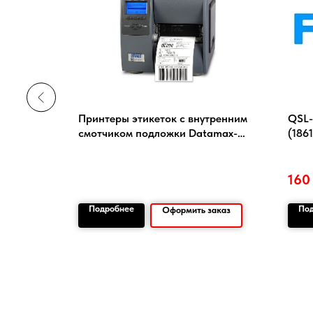
 ICS-
Принтеры этикеток с внутренним
QSL-
смотчиком подложки Datamax-
(1861
O'neil M-class Mark II (M-4206 / M-
4210 / M-4308)
160
Подробнее
По
заказ
Оформить заказ