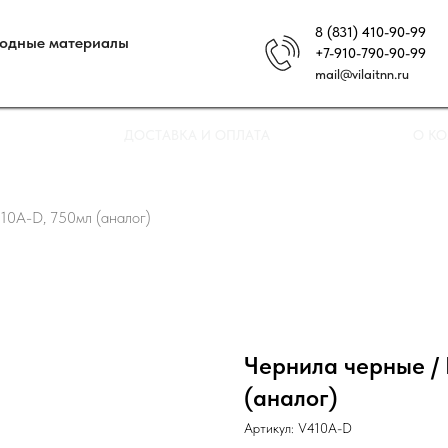
8 (831) 410-90-99
ходные материалы
+7-910-790-90-99
mail@vilaitnn.ru
ДОСТАВКА И ОПЛАТА
О К
410A-D, 750мл (аналог)
Чернила черные / 
(аналог)
Артикул:
V410A-D