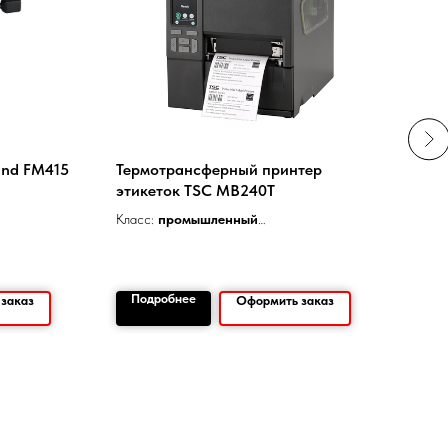
and FM415
Термотрансферный принтер
Про
этикеток TSC MB240T
Gene
Класс:
промышленный
Разрешение печати:
203 dpi
Скорость печати:
203 мм/сек
Ширина печати:
108 мм
Подробнее
По
заказ
Оформить заказ