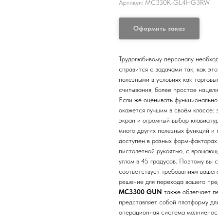
Артикул:
MC330K-GL4HG3RW
Оформить заказ
Трудолюбивому персоналу необхо
справится с задачами так, как эт
полезными в условиях как торговы
считывания, более простое нацели
Если же оценивать функционально
окажется лучшим в своём классе:
экран и огромный выбор клавиату
много других полезных функций и 
доступен в разных форм-факторах
пистолетной рукоятью, с вращающ
углом в 45 градусов. Поэтому вы 
соответствует требованиям вашег
решение для перехода вашего пре
MC3300 GUN
также облегчает п
представляет собой платформу дл
операционная система молниеносн