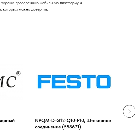
ая хорошо проверенную мобильную платформу и
, которым можно доверять.
мерный
NPQM-D-G12-Q10-P10, Штекерное
Печа
соединение (558671)
для 