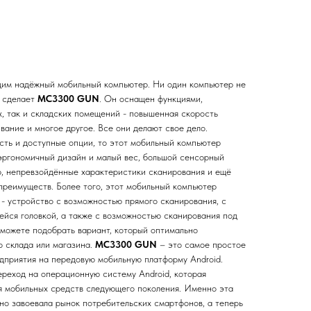
дим надёжный мобильный компьютер. Ни один компьютер не
о сделает
MC3300 GUN
. Он оснащен функциями,
х, так и складских помещений - повышенная скорость
вание и многое другое. Все они делают свое дело.
сть и доступные опции, то этот мобильный компьютер
 эргономичный дизайн и малый вес, большой сенсорный
р, непревзойдённые характеристики сканирования и ещё
преимуществ. Более того, этот мобильный компьютер
 - устройство с возможностью прямого сканирования, с
ейся головкой, а также с возможностью сканирования под
сможете подобрать вариант, который оптимально
о склада или магазина.
MC3300 GUN
– это самое простое
дприятия на передовую мобильную платформу Android.
ереход на операционную систему Android, которая
я мобильных средств следующего поколения. Именно эта
о завоевала рынок потребительских смартфонов, а теперь