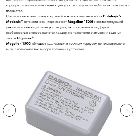
упрощает использование сканера для работы с экранами мобильных телефонов и
планшетов.
При использовании сканера в ручной конфигурации технология
Datalogic’s
Motionix™
автоматически переключает
Magellan 1500i
в соответствующий
режим, использующий зеленую точку-индикатор считывания. Другой
особенностью сканера является поддержка технологии считывания водяных
знаков
Digimarc®
.
Magellan 1500i
обладает компактным и прочным корпусом привлекательного
вида, с возможностью выбора положения установки.