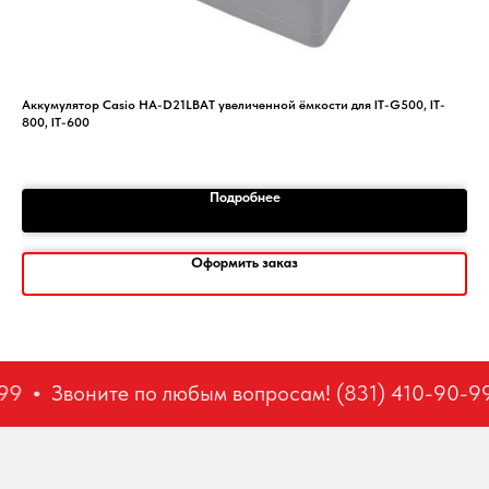
Аккумулятор Casio HA-D21LBAT увеличенной ёмкости для IT-G500, IT-
PU1
800, IT-600
1
Подробнее
Оформить заказ
99
Звоните по любым вопросам! (831) 410-90-99