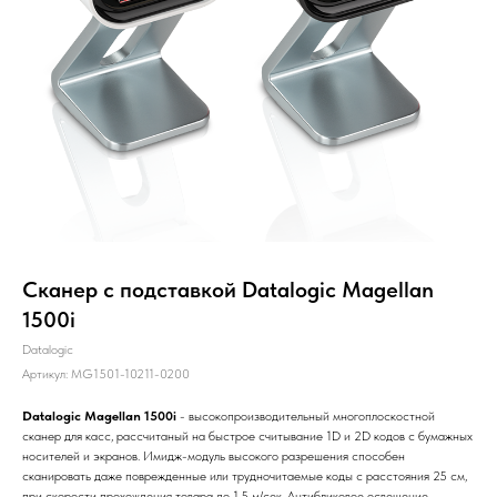
Сканер с подставкой Datalogic Magellan
1500i
Datalogic
Артикул:
MG1501-10211-0200
Datalogic Magellan 1500i
- высокопроизводительный многоплоскостной
сканер для касс, рассчитаный на быстрое считывание 1D и 2D кодов с бумажных
носителей и экранов. Имидж-модуль высокого разрешения способен
сканировать даже поврежденные или трудночитаемые коды с расстояния 25 см,
при скорости прохождения товара до 1,5 м/сек. Антибликовое освещение