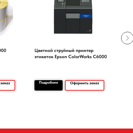
000
Цветной струйный принтер
Тер
этикеток Epson ColorWorks C6000
2D/W
M50
Подробнее
По
заказ
Оформить заказ