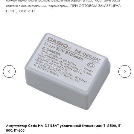
прямой термопечати. Возможны различные варианты намотки, а также заказ
изделия с индивидуальными параметрами! ПРИ ОПТОВОМ ЗАКАЗЕ ЦЕНА
НИЖЕ, ЗВОНИТЕ!
Аккумулятор Casio HA-D21LBAT увеличенной ёмкости для IT-G500, IT-
АР
800, IT-600
При