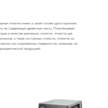
ерная этикетка имеет в своей основе одностороннюю
гу, не содержащую древесную массу. Полуглянцевые
одны в качестве рекламных этикеток, этикеток для
газинов, а также постоянных этикеток, этикеток на
ических или искривленных поверхностях, например, на
армацевтической продукцией.