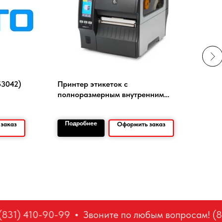
53042)
Принтер этикеток с
Этик
полноразмерным внутренним
(1 р
смотчиком Zebra ZT421
Подробнее
По
заказ
Оформить заказ
831) 410-90-99
Звоните по любым вопросам! (83