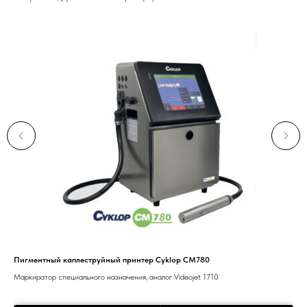
Пигментный каплеструйный принтер Cyklop CM780
Тер
Маркиратор специального назначения, аналог Videojet 1710