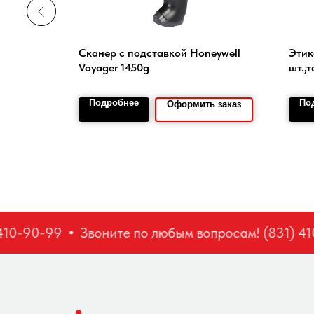
10095A-N
Сканер с подставкой Honeywell
Этик
Voyager 1450g
шт.,
Подробнее
По
 заказ
Оформить заказ
10-90-99
Звоните по любым вопросам! (831) 410