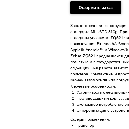
Оформить заказ
Запатентованная конструкция
стандарта MIL-STD 810g. При
погодным условиям;
ZQ521
эк
подключения Bluetooth® Smart
Apple®, Android™ и Windows® 
Zebra ZQ521
предназначен для
логистике и в государственны
служащих, чья работа зависи
принтера. Компактный и прос
кабину автомобиля или погру
Ключевые особенности:
Устойчивость к неблагопри
Противоударный корпус, за
Экономное потребление эн
Синхронизация с устройства
Сферы применения:
Транспорт.