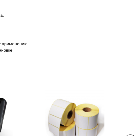
а.
у применению
ановке