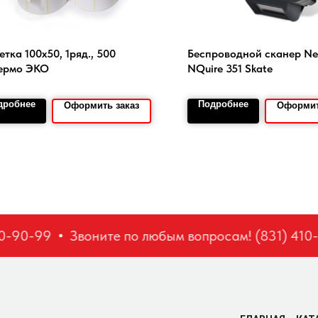
етка 100х50, 1ряд., 500
Беспроводной сканер N
термо ЭКО
NQuire 351 Skate
дробнее
Подробнее
Оформить заказ
Оформит
-90-99
Звоните по любым вопросам! (831) 410-9