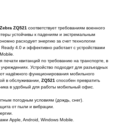
Zebra ZQ521
соответствует требованиям военного
нтеры устойчивы к падениям и экстремальным
ономно расходует энергию за счет технологии
 Ready 4.0 и эффективно работает с устройствами
Mobile.
 печати квитанций по требованию на транспорте, в
х учреждениях. Устройство подходит для разъездных
т от надёжного функционирования мобильного
той в обслуживании,
ZQ521
способен превратить
зчика в удобный для работы мобильный офис.
ятным погодным условиям (дождь, снег).
щита от пыли и вибрации.
ергии.
ми Apple, Android, Windows Mobile.