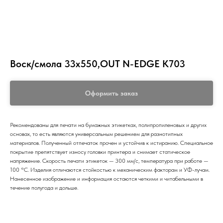
Воск/смола 33х550,OUT N-EDGE K703
Оформить заказ
Рекомендованы для печати на бумажных этикетках, полипропиленовых и других
основах, то есть являются универсальным решением для разнотипных
материалов. Полученный отпечаток прочен и устойчив к истиранию. Специальное
покрытие препятствует износу головки принтера и снимает статическое
напряжение. Скорость печати этикеток — 300 мм/с, температура при работе —
100 °С. Изделия отличаются стойкостью к механическим факторам и УФ-лучам.
Нанесенное изображение и информация остаются четкими и читабельными в
течение полугода и дольше.