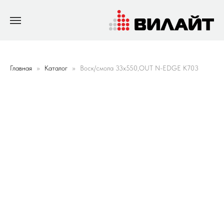
Главная
Каталог
Воск/смола 33х550,OUT N-EDGE K703