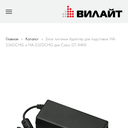
Главная
Каталог
Блок питания Адаптер для подставок HA-
S36DCHG и HA-S32DCHG для Casio DT-X400