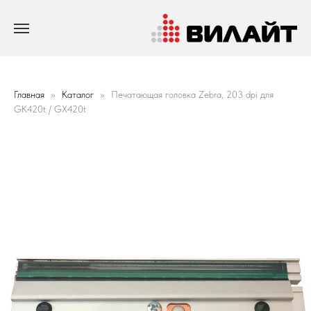
Главная
Каталог
Печатающая головка Zebra, 203 dpi для
GK420t / GX420t