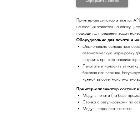
Оформить заказ
Принтер-аппликатор этикеток АР
нанесения этикеток на движущиес
подходит для решения задач нанес
Оборудование для печати и на
Опционально оснащаться собст
автоматическую маркировку да
встроить принтер-аппликатор 
Печатать и наносить этикетку
боковая или верхняя. Регулиру
нужной высоте, максимально вс
Принтер-аппликатор состоит и
Модуль печати (на базе промы
Стойка c регулировками по ося
Модуль переноса этикетки.