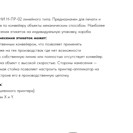
НИ H-ПР-02 линейного типа. Предназначен для печати и
я по конвейеру объекты механическим способом. Наиболее
ения этикеток на индивидуальную упаковку, короба.
несения этикеток может:
венным конвейером, что позволяет применять
же на тех производствах где нет возможности
в собственную линию или полностью отсутствует конвейер.
 на объект с высокой скоростью. Стороны нанесения —
емая стойка позволяет настроить принтер-аппликатор на
троив его в производственную цепочку.
з:
шленного принтера).
м X и Y.