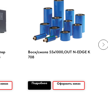
тер
Воск/смола 55х1000,OUT N-EDGE К
Эрг
3
708
DT3
Подробнее
По
заказ
Оформить заказ