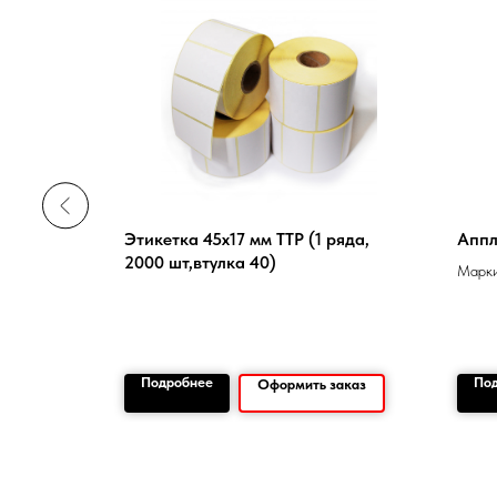
Этикетка 45х17 мм TTP (1 ряда,
Аппл
2000 шт,втулка 40)
Марки
перен
Подробнее
По
заказ
Оформить заказ