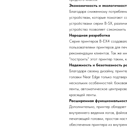
Экономичность и экологичност
Благодаря сниженному потреблени
устройствам, которые помогают с
устройствами серии B-SX, различ
устройство позволяет сэкономить 
Народная разработка
Серия принтеров B-EX4 создавалас
пользователями принтеров для печ
рекомендации клиентов. Так же мн
"построить" этот принтер таким, 
Надежность и безотказность р
Благодаря своему дизайну, принт
головки Near Edge только подтвер
нескольких особенностей: бокова
ленты, автоматическое центриров
красящей ленты.
Расширенная функциональнос
Дополнительно, принтер обладает
внутреннего ведения логов, файл
печатающей головки, простая нас
обеспечения принтера из внутрен