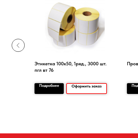
отка
Этикетка 100х50, 1ряд., 3000 шт.
Пров
пгл вт 76
Подробнее
По
заказ
Оформить заказ