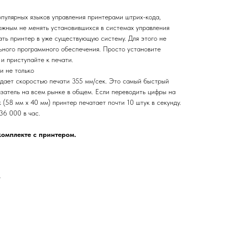
пулярных языков управления принтерами штрих-кода,
можным не менять установившихся в системах управления
вать принтер в уже существующую систему. Для этого не
ьного программного обеспечения. Просто установите
 и приступайте к печати.
и не только
дает скоростью печати 355 мм/сек. Это самый быстрый
азатель на всем рынке в общем. Если переводить цифры на
 (58 мм х 40 мм) принтер печатает почти 10 штук в секунду.
36 000 в час.
комплекте с принтером.
е