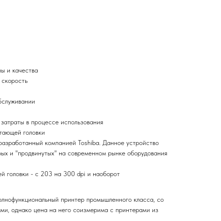
ы и качества
 скорость
бслуживании
 затраты в процессе использования
тающей головки
азработанный компанией Toshiba. Данное устройство
рых и "продвинутых" на современном рынке оборудования
 головки - с 203 на 300 dpi и наоборот
олнофункциональный принтер промышленного класса, со
ми, однако цена на него соизмерима с принтерами из