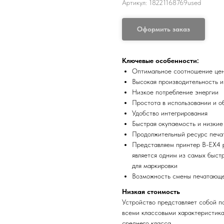
Артикул:
18221168769used
Оформить заказ
Ключевые особенности:
Оптимальное соотношение цен
Высокая производительность и
Низкое потребление энергии
Простота в использовании и о
Удобство интегрирования
Быстрая окупаемость и низкие
Продолжительный ресурс печа
Представляем принтер B-EX4 р
является одним из самых быст
для маркировки
Возможность смены печатающей
Низкая стоимость
Устройство представляет собой п
всеми классовыми характеристика
среднего класса.