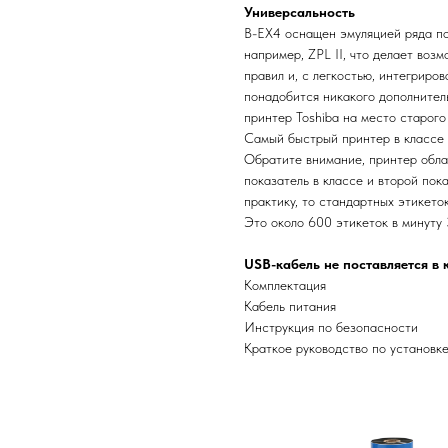
Универсальность
B-EX4 оснащен эмуляцией ряда по
например, ZPL II, что делает воз
правил и, с легкостью, интегриро
понадобится никакого дополнител
принтер Toshiba на место старого
Самый быстрый принтер в классе 
Обратите внимание, принтер обла
показатель в классе и второй пок
практику, то стандартных этикеток
Это около 600 этикеток в минуту 
USB-кабель не поставляется в 
Комплектация
Кабель питания
Инструкция по безопасности
Краткое руководство по установк