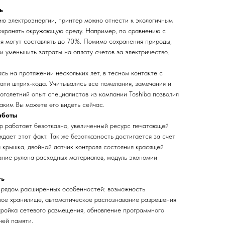
ь
ю электроэнергии, принтер можно отнести к экологичным
охранять окружающую среду. Например, по сравнению с
ия могут составлять до 70%. Помимо сохранения природы,
и уменьшить затраты на оплату счетов за электричество.
ь на протяжении нескольких лет, в тесном контакте с
ати штрих-кода. Учитывались все пожелания, замечания и
оголетний опыт специалистов из компании Toshiba позволил
каким Вы можете его видеть сейчас.
аботы
ер работает безотказно, увеличенный ресурс печатающей
ждает этот факт. Так же безотказность достигается за счет
я крышка, двойной датчик контроля состояния красящей
ание рулона расходных материалов, модуль экономии
ть
 рядом расширенных особенностей: возможность
овое хранилище, автоматическое распознавание разрешения
тройка сетевого размещения, обновление программного
ней памяти.