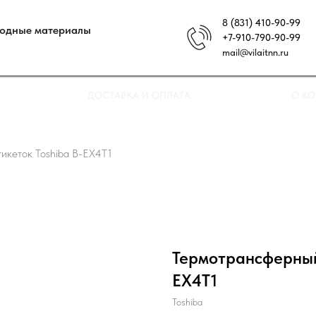
8 (831) 410-90-99
ходные материалы
+7-910-790-90-99
mail@vilaitnn.ru
ДОСТАВКА И ОПЛАТА
О К
икеток Toshiba B-EX4T1
Термотрансферный 
EX4T1
Toshiba