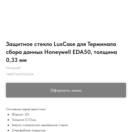
Защитное стекло LuxCase для Терминала
сбора данных Honeywell EDA50, толщина
0,33 мм
Honeywell
19ART1609104104
Оформить заказ
Основные характеристики:
Формат 2D.
Толщина 0.33мм.
Алюмо-силикатное закалённое стекло.
Олеофобное покрытие.