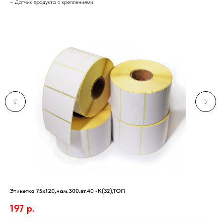
– Датчик продукта с креплениями
Этикетка 75х120,нам.300.вт.40 -К(32),ТОП
Ска
197
р.