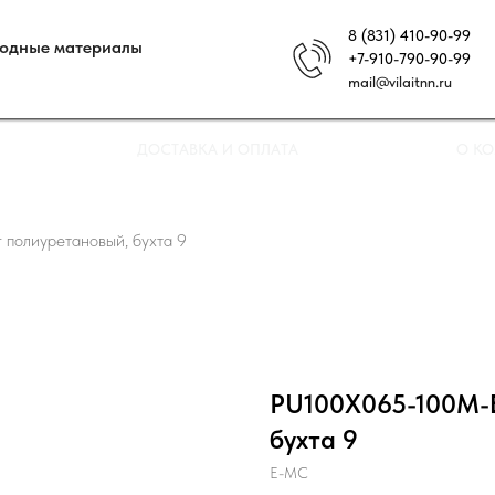
8 (831) 410-90-99
ходные материалы
+7-910-790-90-99
mail@vilaitnn.ru
ДОСТАВКА И ОПЛАТА
О К
олиуретановый, бухта 9
PU100X065-100M-B
бухта 9
E-MC