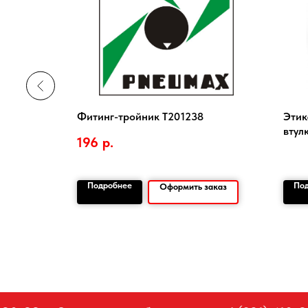
оединение
Фитинг-тройник Т201238
Этик
втул
196
р.
Подробнее
По
заказ
Оформить заказ