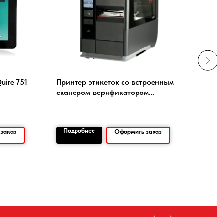
ire 751
Принтер этикеток со встроенным
Тер
сканером-верификатором
этик
Honeywell PX940
Подробнее
По
заказ
Оформить заказ