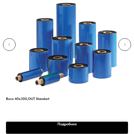
Воск 40х300,OUT Standart
Уго
9
Подробнее