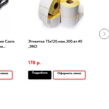
ия Casio
Этикетка 75х120,нам.300.вт.40
Этик
ля
,ЭКО
шт.
178
р.
Подробнее
По
заказ
Оформить заказ