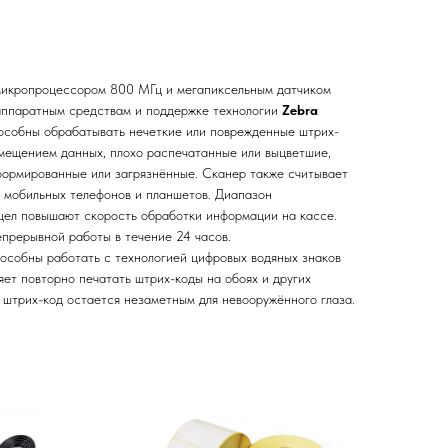
икропроцессором 800 МГц и мегапиксельным датчиком
аппаратным средствам и поддержке технологии
Zebra
собны обрабатывать нечеткие или поврежденные штрих-
змещением данных, плохо распечатанные или выцветшие,
формированные или загрязнённые. Сканер
также считывает
 мобильных телефонов и планшетов. Диапазон
цел повышают скорость обработки информации на кассе.
епрерывной работы в течение 24 часов.
особны работать с технологией цифровых водяных знаков
яет повторно печатать штрих-коды на обоях и других
 штрих-код остается незаметным для невооружённого глаза.