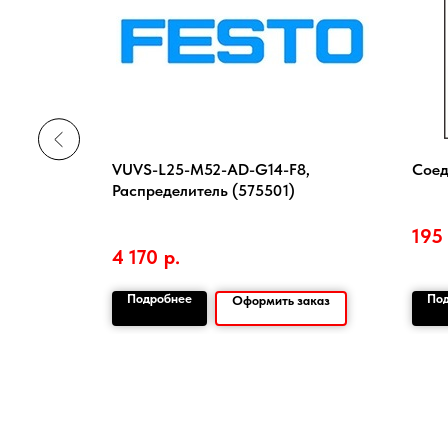
VUVS-L25-M52-AD-G14-F8,
Соед
Распределитель (575501)
195
4 170
р.
Подробнее
По
заказ
Оформить заказ