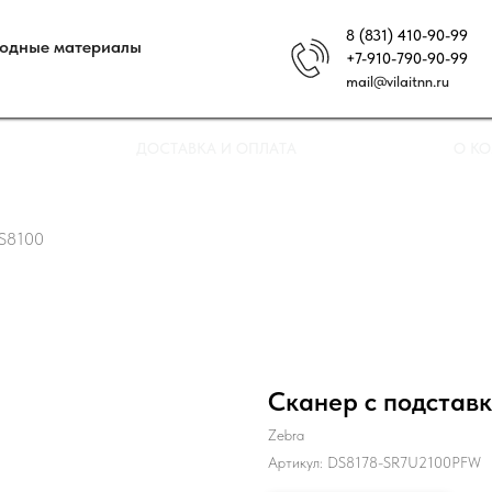
8 (831) 410-90-99
ходные материалы
+7-910-790-90-99
mail@vilaitnn.ru
ДОСТАВКА И ОПЛАТА
О К
DS8100
Сканер с подставк
Zebra
Артикул:
DS8178-SR7U2100PFW