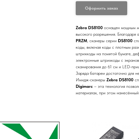
Оформить заказ
Zebra DS8100
оснащен мощным м
высокого разрешения. Благодаря 
PRZM
, сканеры серии
DS8100
спо
коды, включая коды с плотным ра
штрихкоды на помятой бумаге, де
электронные штрихкоды с экранов
сканирования до 61 см и LED-при
Заряда батареи достаточно для н
Имидж-сканеры
Zebra DS8100
сп
Digimarc
– эта технология позвол
материалах, при этом нанесённый