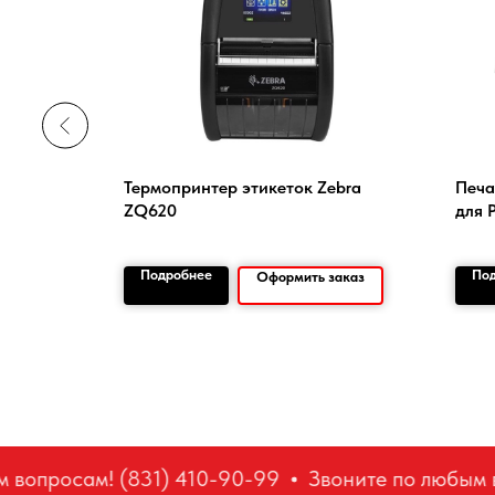
, 700 шт.
Термопринтер этикеток Zebra
Печа
ZQ620
для 
Подробнее
По
заказ
Оформить заказ
вопросам! (831) 410-90-99
Звоните по любым во