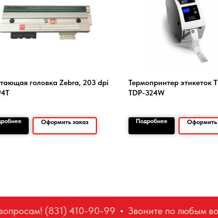
тающая головка Zebra, 203 dpi
Термопринтер этикеток 
P4T
TDP-324W
дробнее
Подробнее
Оформить заказ
Оформить 
просам! (831) 410-90-99
Звоните по любым воп