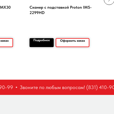
x MX30
Сканер с подставкой Proton IMS-
Акк
2299HD
для 
Подробнее
По
заказ
Оформить заказ
0-99
Звоните по любым вопросам! (831) 410-90