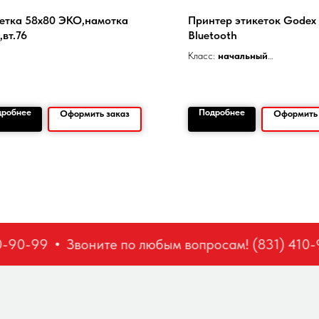
етка 58х80 ЭКО,намотка
Принтер этикеток Gode
,вт.76
Bluetooth
Класс:
начальный
Разрешение печати:
203 dpi
Скорость печати:
102 мм/сек
Ширина печати:
72 мм
дробнее
Подробнее
Оформить заказ
Оформить 
-90-99
Звоните по любым вопросам! (831) 410-9