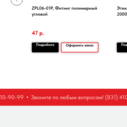
wland
ZPL06-01P, Фитинг полимерный
Этик
угловой
2000
47
р.
Подробнее
По
заказ
Оформить заказ
10-90-99
Звоните по любым вопросам! (831) 410