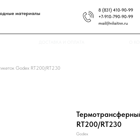
8 (831) 410-90-99
ходные материалы
+7-910-790-90-99
mail@vilaitnn.ru
ДОСТАВКА И ОПЛАТА
О К
этикеток Godex RT200/RT230
Термотрансферный
RT200/RT230
Godex