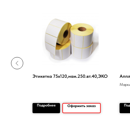
ndart
Этикетка 75х120,нам.250.вт.40,ЭКО
Аппл
Марки
перен
Подробнее
По
заказ
Оформить заказ