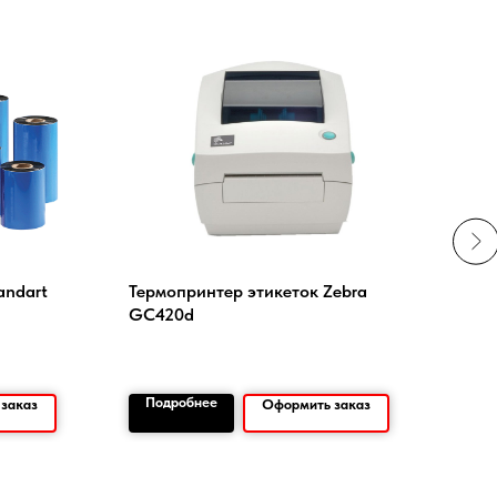
andart
Термопринтер этикеток Zebra
Этик
GC420d
шт.,
Подробнее
По
заказ
Оформить заказ