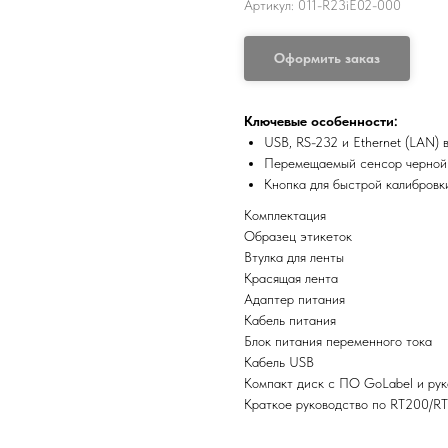
Артикул:
011-R23iE02-000
Оформить заказ
Ключевые особенности:
USB, RS-232 и Ethernet (LAN) 
Перемещаемый сенсор черной 
Кнопка для быстрой калибровк
Комплектация
Образец этикеток
Втулка для ленты
Красящая лента
Адаптер питания
Кабель питания
Блок питания переменного тока
Кабель USB
Компакт диск с ПО GoLabel и ру
Краткое руководство по RT200/R