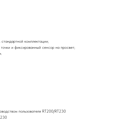
в стандартной комплектации;
точки и фиксированный сенсор на просвет;
и.
ководством пользователя RT200/RT230
T230