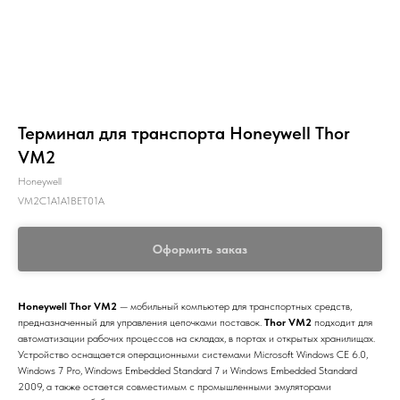
Терминал для транспорта Honeywell Thor
VM2
Honeywell
VM2C1A1A1BET01A
Оформить заказ
Honeywell Thor VM2
— мобильный компьютер для транспортных средств,
предназначенный для управления цепочками поставок.
Thor VM2
подходит для
автоматизации рабочих процессов на складах, в портах и открытых хранилищах.
Устройство оснащается операционными системами Microsoft Windows CE 6.0,
Windows 7 Pro, Windows Embedded Standard 7 и Windows Embedded Standard
2009, а также остается совместимым с промышленными эмуляторами