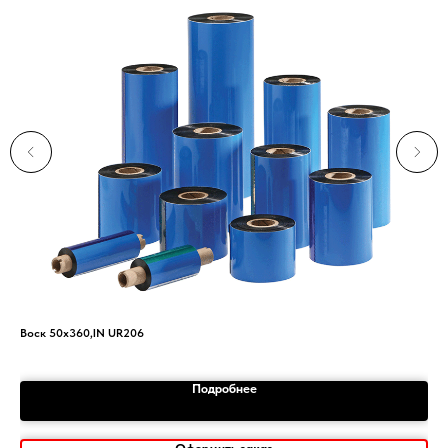
Воск 50х360,IN UR206
Эти
Подробнее