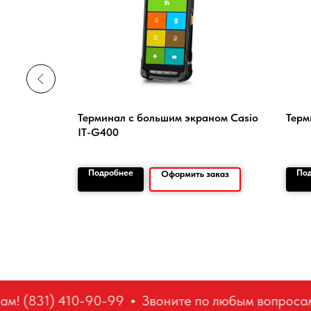
Терминал с большим экраном Casio
Терм
,намотка
IT-G400
Подробнее
По
заказ
Оформить заказ
! (831) 410-90-99
Звоните по любым вопросам!