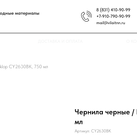
8 (831) 410-90-99
ходные материалы
+7-910-790-90-99
mail@vilaitnn.ru
ДОСТАВКА И ОПЛАТА
О К
yklop CY2630BK, 750 мл
Чернила черные / 
мл
Артикул:
CY2630BK