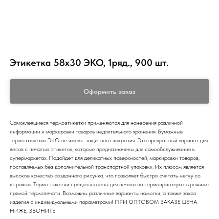
Этикетка 58х30 ЭКО, 1ряд., 900 шт.
Оформить заказ
Самоклеящиеся термоэтикетки применяются для нанесения различной
информации и маркировки товаров недлительного хранения. Бумажные
термоэтикетки ЭКО не имеют защитного покрытия. Это прекрасный вариант для
весов с печатью этикеток, которые предназначены для самообслуживания в
супермаркетах. Подойдет для деликатных поверхностей, маркировки товаров,
поставляемых без дополнительной транспортной упаковки. Их плюсом является
высокое качество созданного рисунка, что позволяет быстро считать метку со
штрихом. Термоэтикетки предназначены для печати на термопринтерах в режиме
прямой термопечати. Возможны различные варианты намотки, а также заказ
изделия с индивидуальными параметрами! ПРИ ОПТОВОМ ЗАКАЗЕ ЦЕНА
НИЖЕ, ЗВОНИТЕ!