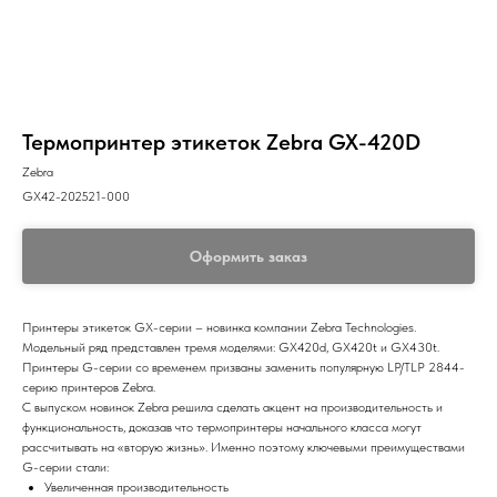
Термопринтер этикеток Zebra GX-420D
Zebra
GX42-202521-000
Оформить заказ
Принтеры этикеток GX-серии – новинка компании Zebra Technologies.
Модельный ряд представлен тремя моделями: GX420d, GX420t и GX430t.
Принтеры G-серии со временем призваны заменить популярную LP/TLP 2844-
серию принтеров Zebra.
С выпуском новинок Zebra решила сделать акцент на производительность и
функциональность, доказав что термопринтеры начального класса могут
рассчитывать на «вторую жизнь». Именно поэтому ключевыми преимуществами
G-серии стали:
Увеличенная производительность