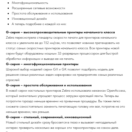
Многофункциональность
Расширенные сетевые возможности
Простота обслуживания и использования
Инновационный дизайн
А теперь подробнее о каждой из них:
G-серия – высокопроизводительные принтеры начального класса
Zebra пересмотрела стандарты скорости печати для принтеров начального
класса и увеличила ее до 152 мм/сек, что позволяет новинке претендовать на
статус самых скоростных принтеров начального класса. Все принтеры новой
серии будут оборудованы мощным 32-разрядным процессором для быстрой
обработки информации и вывода ее на печать.
G-серия – многофункциональные принтеры
Широкий выбор моделей серии GX и GK позволит подобрать модель для
решения самых различных задач маркировки на предприятиях самых различных
отраслей
G-серия – простота обслуживания и использования
В новой серии настольных принтеров Zebra использовала механизм OpenAccess,
который значительно упрощает процесс загрузки красящей ленты. Теперь вы
потратите гораздо меньше времени на привычные процедуры. Вы также легко
сможете самостоятельно заменить печатающую головку или вал, потратив на это
меньше времени, чем раньше.
G-серия – стильный, современный, инновационный
Новый стильный дизайн сразу бросается в глаза и вызывает неподдельный
интерес проверить насколько же хороши эти термопринтеры на самом деле.