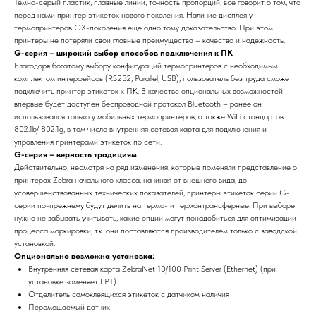
Темно-серый пластик, плавные линии, точность пропорций, все говорит о том, что
перед нами принтер этикеток нового поколения. Наличие дисплея у
термопринтеров GX-поколения еще одно тому доказательство. При этом
принтеры не потеряли свои главные преимущества – качество и надежность.
G-серия – широкий выбор способов подключения к ПК
Благодаря богатому выбору конфигураций термопринтеров с необходимым
комплектом интерфейсов (RS232, Parallel, USB), пользователь без труда сможет
подключить принтер этикеток к ПК. В качестве опциональных возможностей
впервые будет доступен беспроводной протокол Bluetooth – ранее он
использовался только у мобильных термопринтеров, а также WiFi стандартов
802.1b/ 802.1g, в том числе внутренняя сетевая карта для подключения и
управления принтерами этикеток по сети.
G-серия – верность традициям
Действительно, несмотря на ряд изменения, которые поменяли представление о
принтерах Zebra начального класса, начиная от внешнего вида, до
усовершенствованных технических показателей, принтеры этикеток серии G-
серии по-прежнему будут делить на термо- и термонтрансферные. При выборе
нужно не забывать учитывать, какие опции могут понадобиться для оптимизации
процесса маркировки, т.к. они поставляются производителем только с заводской
установкой.
Опционально возможна установка:
Внутренняя сетевая карта ZebraNet 10/100 Print Server (Ethernet) (при
установке заменяет LPT)
Отделитель самоклеящихся этикеток с датчиком наличия
Перемещаемый датчик