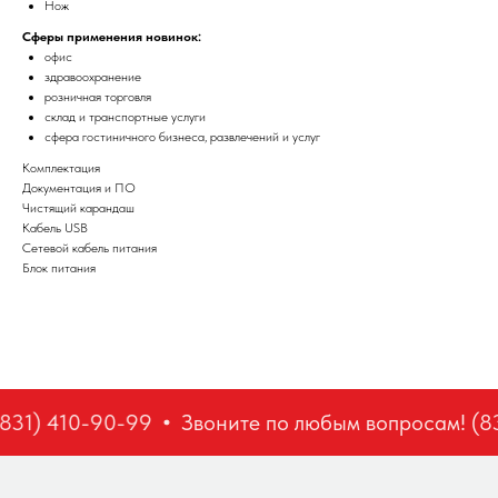
Нож
Сферы применения новинок:
офис
здравоохранение
розничная торговля
склад и транспортные услуги
сфера гостиничного бизнеса, развлечений и услуг
Комплектация
Документация и ПО
Чистящий карандаш
Кабель USB
Сетевой кабель питания
Блок питания
831) 410-90-99
Звоните по любым вопросам! (83