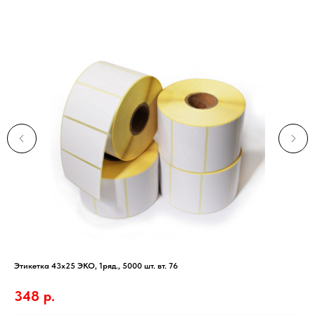
Этикетка 43х25 ЭКО, 1ряд., 5000 шт. вт. 76
Бло
348
р.