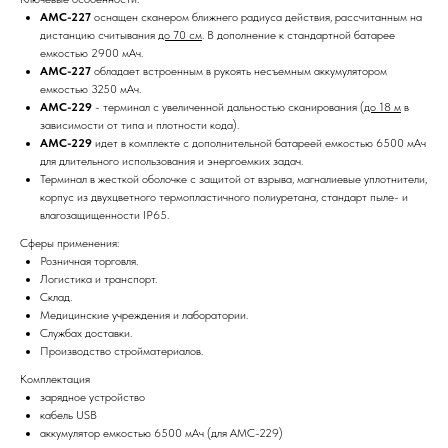
AMC-227
оснащен сканером ближнего радиуса действия, рассчитанным на
дистанцию считывания
до 70 см
. В дополнение к стандартной батарее
емкостью 2900 мАч.
AMC-227
обладает встроенным в рукоять несъемным аккумулятором
емкостью 3250 мАч.
AMC-229
- терминал с увеличенной дальностью сканирования (
до 18 м
в
зависимости от типа и плотности кода).
AMC-229
идет в комплекте с дополнительной батареей емкостью 6500 мАч
для длительного использования и энергоемких задач.
Терминал в жесткой оболочке с защитой от взрыва, магналиевые уплотнители,
корпус из двухцветного термопластичного полиуретана, стандарт пыле- и
влагозащищенности IP65.
Сферы применения:
Розничная торговля.
Логистика и транспорт.
Склад.
Медицинские учреждения и лаборатории.
Службах доставки.
Производство стройматериалов.
Комплектация
зарядное устройство
кабель USB
аккумулятор емкостью 6500 мАч (для AMC-229)