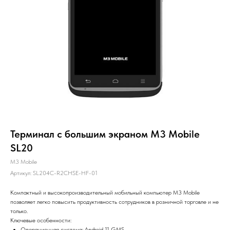
Терминал с большим экраном M3 Mobile
SL20
M3 Mobile
Артикул:
SL204C-R2CHSE-HF-01
Компактный и высокопроизводительный мобильный компьютер M3 Mobile
позволяет легко повысить продуктивность сотрудников в розничной торговле и не
только.
Ключевые особенности:
Операционная система: Android 11 GMS.