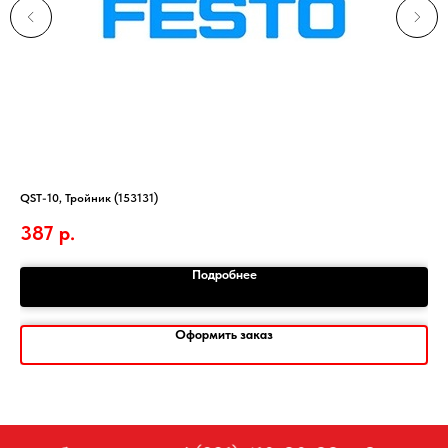
QST-10, Тройник (153131)
NPF
387
р.
1
Подробнее
Оформить заказ