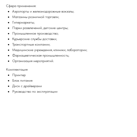
Сфера применения:
Аэропорты и железнодорожные вокзалы;
Магазины розничной торговли;
Гипермаркеты;
Парки развлечений, детские центры;
Промышленное производство;
Курьерские службы доставки;
Транспортные компании;
Медицинские учреждения, клиники; лаборатории;
Фармацевтическая промышленность;
Организация мероприятий.
Комплектация
Принтер
Блок питания
Диск с драйверами
Руководство по эксплуатации