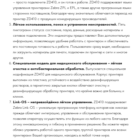
– просто подключите ZD410, и он готов к работе. ZD410 поддерживает языки
управления принтерами Zebra ZPL и EPL, а также другие программные языки
сторонних поставщиков, благодаря чему значительно облегчается переход на
принтер ZD410 с продукции конкурирующих производителей.
Лёгкое использование, поиск и устранение неисправностей.
Пять
пиктограмм статуса: состояние, пауза, данные, расходные материалы и
сетевое подключение. Эти индикаторы предоставляют Вам дополнительную
информацию, позволяющую удобнее работать с принтером и обеспечивать
его постоянную готовность к работе. Пользователи сразу видят, необходимо
ли загрузить материалы для печати, подключен ли принтер к сети и многое
другое.
Специальная модель для медицинского обслуживания – лёгкая
очистка и антибактериальная обработка.
Выпускается специальная
модификация ZD410 для медицинского обслуживания. Корпус принтера
выполнен из пластика, устойчивого к воздействию дезинфицирующих
растворов, а герметично закрытые кнопки облегчают очистку и
дезинфицирующую обработку принтера, что крайне важно для больниц и
клиник.
Link-OS – непревзойдённо лёгкое управление.
ZD410 поддерживает
Zebra Link-OS – уникальную программную платформу, которая как никогда
прежде облегчает интеграцию, управление и обслуживание принтеров,
позволяя оператору осуществлять эти функции из любого места. Благодаря
этому инновационному и гибкому в применении решению Вы можете через
облако управлять работой одного принтера, группой принтеров или всеми
принтерами Вашей организации, находясь в любой точке мира.