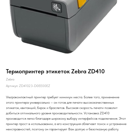
Термопринтер этикеток Zebra ZD410
Zebra
Артикул:
ZD41023-D0EE00EZ
Ультракомпактный принтер требует минимум места. Более того, применение
этого принтера универсально – он готов для печати высококачественных
этикеток, квитанций, бирок и браслетов. Высокая скорость печати позволит
добиться оптимального уровня производительности. Установка ZD410
производится легко благодаря широкому выбору интерфейсов подключения. Этот
принтер прост в использовании, а его конструкция облегчает поиск и устранение
неисправностей, поэтому он гарантирует Вам долгую и безотказную работу.