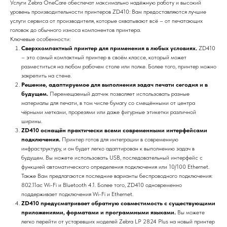
Услуги Zebra OneCare обеспечат максимально надёжную работу и высокий
уровень производительности принтеров ZD410: Вам предоставляются лучшие
услуги сервиса от производителя, которые охватывают всё – от печатающих
головок до обычного износа компонентов принтера.
Ключевые особенности:
Сверхкомпактный принтер для применения в любых условиях.
ZD410
– это самый компактный принтер в своём классе, который может
разместиться на любом рабочем столе или полке. Более того, принтер можно
закрепить на стене.
Решение, адаптируемое для выполнения задач печати сегодня и в
будущем.
Перемещаемый датчик позволяет использовать разные
материалы для печати, в том числе бумагу со смещёнными от центра
чёрными метками, прорезями или даже фигурные этикетки различной
ширины.
ZD410 оснащён практически всеми современными интерфейсами
подключения.
Принтер готов для интеграции в современную
инфраструктуру, и он будет легко адаптирован к выполнению задач в
будущем. Вы можете использовать USB, последовательный интерфейс с
функцией автоматического определения подключения или 10/100 Ethernet.
Также Вам предлагаются последние варианты беспроводного подключения:
802.11ac Wi-Fi и Bluetooth 4.1. Более того, ZD410 одновременно
поддерживает подключения Wi-Fi и Ethernet.
ZD410 предусматривает обратную совместимость с существующими
приложениями, форматами и программными языками.
Вы можете
легко перейти от устаревших моделей Zebra LP 2824 Plus на новый принтер