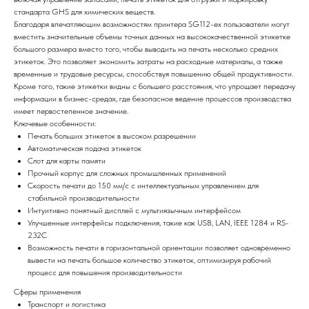
стандарта GHS для химических веществ.
Благодаря впечатляющим возможностям принтера SG112-ex пользователи могут
вместить значительные объемы точных данных на высококачественной этикетке
большого размера вместо того, чтобы выводить на печать несколько средних
этикеток. Это позволяет экономить затраты на расходные материалы, а также
временные и трудовые ресурсы, способствуя повышению общей продуктивности.
Кроме того, такие этикетки видны с большего расстояния, что упрощает передачу
информации в бизнес-средах, где безопасное ведение процессов производства
имеет первостепенное значение.
Ключевые особенности:
Печать больших этикеток в высоком разрешении
Автоматическая подача этикеток
Слот для карты памяти
Прочный корпус для сложных промышленных применений
Скорость печати до 150 мм/с с интеллектуальным управлением для
стабильной производительности
Интуитивно понятный дисплей с мультиязычным интерфейсом
Улучшенные интерфейсы подключения, такие как USB, LAN, IEEE 1284 и RS-
232C
Возможность печати в горизонтальной ориентации позволяет одновременно
вывести на печать большое количество этикеток, оптимизируя рабочий
процесс для повышения производительности
Сферы применения
Транспорт и логистика