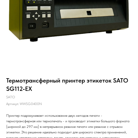
Термотрансферный принтер этикеток SATO
SG112‐EX
SATO
Артикул:
WWSG0400N
Принтер подразумевает использование двух методов печати -
термотрансферная или термопечать - и производит этикетки большого формата
(шириной до 297 мм) в непрерывном режиме печати или режиме с отрывом
этикетки. Это решение идеально подходит для широкого спектра применений,
включая управление запасами, печать этикеток для отгрузки и маркировку