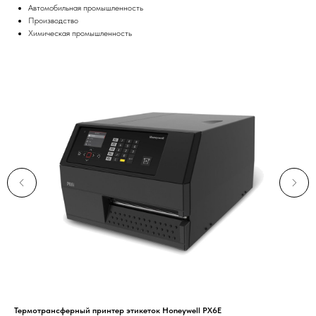
Автомобильная промышленность
Производство
Химическая промышленность
Термотрансферный принтер этикеток Honeywell PX6E
QSL