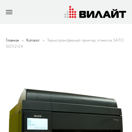
Главная
Каталог
Термотрансферный принтер этикеток SATO
SG112‐EX